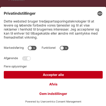
For fagpersonale
Følg os
Hero Global
Copyright © Hero 2026