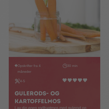
Opskrifter fra 4
30 min
måneder
4-5
Gulerods- og
kartoffelmos
Lav din egen rodfrugtmos med gulerod og