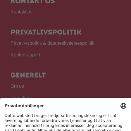
Kontakt os
Kontakt os
Privatlivspolitik
Privatlivspolitik & databeskyttelsespolitik
Kontrolrapport
Generelt
Om os
Produkter
For fagpersonale
Følg os