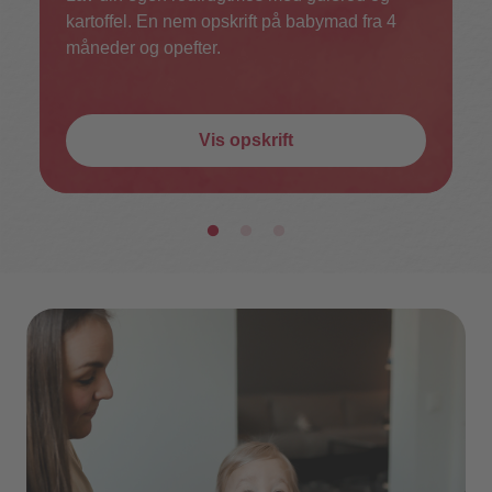
kartoffel. En nem opskrift på babymad fra 4
måneder og opefter.
Vis opskrift