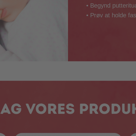
• Begynd putteritu
• Prøv at holde fa
ag vores produ