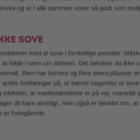
le trives og at I alle sammen sover så godt som muli
ikke sove
 problemer med at sove i forskellige perioder. Mås
d at falde i søvn om aftenen. Det behøver du ikke
 normalt. Børn har kortere og flere søvncyklusser 
 andre forklaringer på, at barnet begynder at sove
g infektion, at mælketænderne er på vej, mareridt e
 tager dit barn alvorligt, men også er bevidst om, at
e er forbigående.