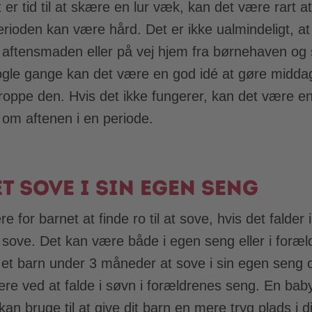
t er tid til at skære en lur væk, kan det være rart 
rioden kan være hård. Det er ikke ualmindeligt, at
n aftensmaden eller på vej hjem fra børnehaven og 
Nogle gange kan det være en god idé at gøre middag
droppe den. Hvis det ikke fungerer, kan det være en
re om aftenen i en periode.
t sove i sin egen seng
e for barnet at finde ro til at sove, hvis det falde
 sove. Det kan være både i egen seng eller i foræ
r et barn under 3 måneder at sove i sin egen seng
tere ved at falde i søvn i forældrenes seng. En bab
kan bruge til at give dit barn en mere tryg plads i 