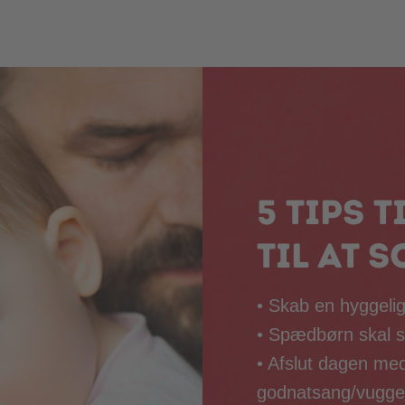
5 tips t
til at s
• Skab en hyggeli
• Spædbørn skal 
• Afslut dagen med
godnatsang/vugge