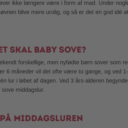
ver ikke længere være i form af mad. Under nogle
 søvnen blive mere urolig, og så er det en god idé
t skal baby sove?
ekendt forskellige, men nyfødte børn sover som reg
ter 6 måneder vil det ofte være to gange, og ved 1
 én lur i løbet af dagen. Ved 3 års-alderen begynd
t sove middagslur.
 på middagsluren