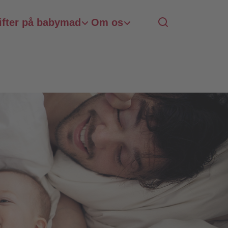
ifter på babymad
Om os