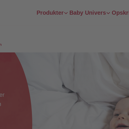
Produkter
Baby Univers
Opskr
n
er
n