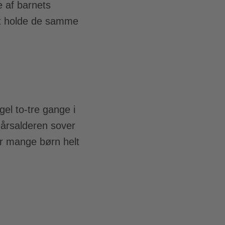
 af barnets
 at holde de samme
el to-tre gange i
-årsalderen sover
er mange børn helt