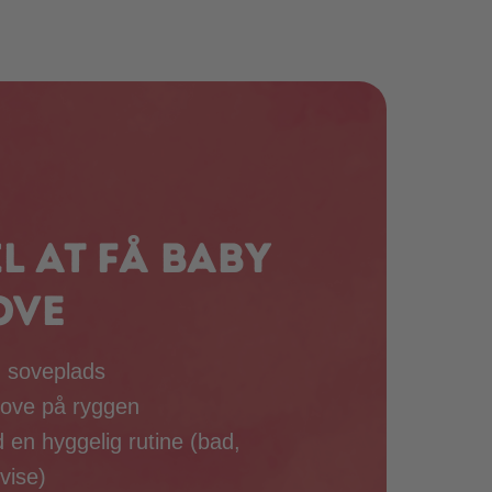
il at få baby
ove
g soveplads
sove på ryggen
 en hyggelig rutine (bad,
vise)