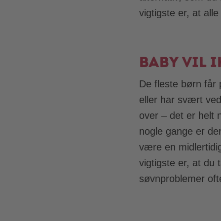
vigtigste er, at al
Baby vil 
De fleste børn får
eller har svært ve
over – det er helt
nogle gange er der
være en midlertidi
vigtigste er, at du
søvnproblemer oft