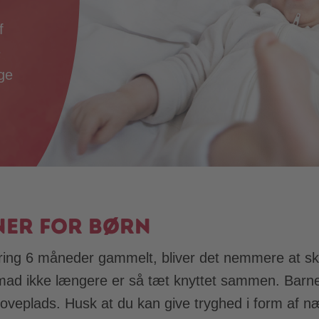
f
e
ige
ner for børn
ing 6 måneder gammelt, bliver det nemmere at skab
ad ikke længere er så tæt knyttet sammen. Barnet
g soveplads. Husk at du kan give tryghed i form af 