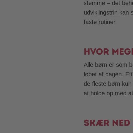
stemme – det behø
udviklingstrin kan
faste rutiner.
Hvor mege
Alle børn er som b
løbet af dagen. Ef
de fleste børn kun
at holde op med a
Skær ned