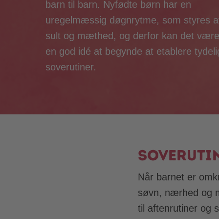
barn til barn. Nyfødte børn har en
uregelmæssig døgnrytme, som styres a
sult og mæthed, og derfor kan det vær
en god idé at begynde at etablere tydel
soverutiner.
Soveruti
Når barnet er omkr
søvn, nærhed og m
til aftenrutiner o