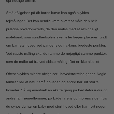
oprindelige termin.
Små afvigelser på dit barns kurve kan også skyldes
fejlmålinger. Det kan nemlig være svært at måle den helt
præcise hovedomkreds, da den måles med et almindeligt
målebånd, som sundhedsplejersken eller lægen placerer rundt
om barnets hoved ved pandens og nakkens bredeste punkter.
Ved næste måling skal de ramme de nøjagtigt samme punkter,
som de målte ud fra ved sidste måling. Det er ikke altid let.
Oftest skyldes mindre afvigelser i hovedstørrelse gener. Nogle
familier har af natur små hoveder, og andre har lidt større
hoveder. Så kig eventuelt en ekstra gang på bedsteforældre og
andre familiemedlemmer, på både farens og morens side, hvis
du synes du har en baby med stort hoved eller har hørt nogen