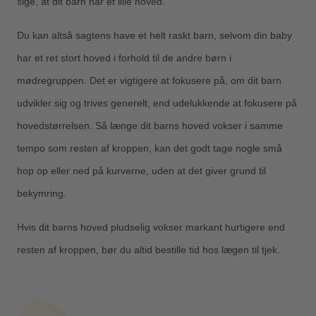
sige, at dit barn har et lille hoved.
Du kan altså sagtens have et helt raskt barn, selvom din baby
har et ret stort hoved i forhold til de andre børn i
mødregruppen. Det er vigtigere at fokusere på, om dit barn
udvikler sig og trives generelt, end udelukkende at fokusere på
hovedstørrelsen. Så længe dit barns hoved vokser i samme
tempo som resten af kroppen, kan det godt tage nogle små
hop op eller ned på kurverne, uden at det giver grund til
bekymring.
Hvis dit barns hoved pludselig vokser markant hurtigere end
resten af kroppen, bør du altid bestille tid hos lægen til tjek.