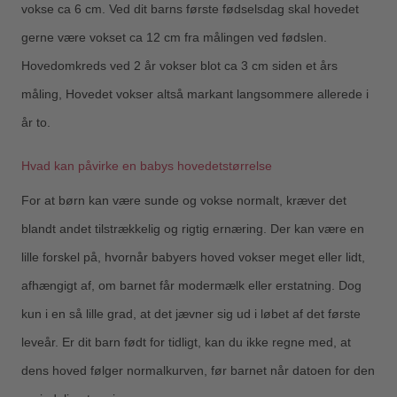
vokse ca 6 cm. Ved dit barns første fødselsdag skal hovedet
gerne være vokset ca 12 cm fra målingen ved fødslen.
Hovedomkreds ved 2 år vokser blot ca 3 cm siden et års
måling, Hovedet vokser altså markant langsommere allerede i
år to.
Hvad kan påvirke en babys hovedetstørrelse
For at børn kan være sunde og vokse normalt, kræver det
blandt andet tilstrækkelig og rigtig ernæring. Der kan være en
lille forskel på, hvornår babyers hoved vokser meget eller lidt,
afhængigt af, om barnet får modermælk eller erstatning. Dog
kun i en så lille grad, at det jævner sig ud i løbet af det første
leveår. Er dit barn født for tidligt, kan du ikke regne med, at
dens hoved følger normalkurven, før barnet når datoen for den