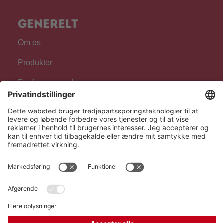
Generelt
Om os
Produkter
For fagpersonale
Følg os
Hero Global
Copyright © Hero 2026