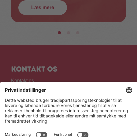
Læs mere
Kontakt os
Kontakt os
Privatlivspolitik
Privatlivspolitik & databeskyttelsespolitik
Kontrolrapport