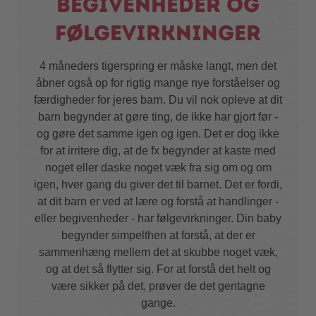
begivenheder og
følgevirkninger
4 måneders tigerspring er måske langt, men det
åbner også op for rigtig mange nye forståelser og
færdigheder for jeres barn. Du vil nok opleve at dit
barn begynder at gøre ting, de ikke har gjort før -
og gøre det samme igen og igen. Det er dog ikke
for at irritere dig, at de fx begynder at kaste med
noget eller daske noget væk fra sig om og om
igen, hver gang du giver det til barnet. Det er fordi,
at dit barn er ved at lære og forstå at handlinger -
eller begivenheder - har følgevirkninger. Din baby
begynder simpelthen at forstå, at der er
sammenhæng mellem det at skubbe noget væk,
og at det så flytter sig. For at forstå det helt og
være sikker på det, prøver de det gentagne
gange.