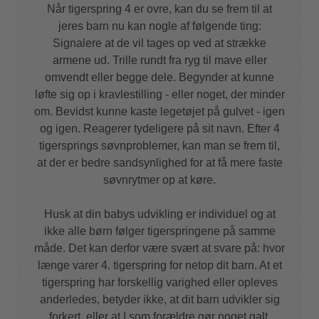
Når tigerspring 4 er ovre, kan du se frem til at
jeres barn nu kan nogle af følgende ting:
Signalere at de vil tages op ved at strække
armene ud. Trille rundt fra ryg til mave eller
omvendt eller begge dele. Begynder at kunne
løfte sig op i kravlestilling - eller noget, der minder
om. Bevidst kunne kaste legetøjet på gulvet - igen
og igen. Reagerer tydeligere på sit navn. Efter 4
tigersprings søvnproblemer, kan man se frem til,
at der er bedre sandsynlighed for at få mere faste
søvnrytmer op at køre.
Husk at din babys udvikling er individuel og at
ikke alle børn følger tigerspringene på samme
måde. Det kan derfor være svært at svare på: hvor
længe varer 4. tigerspring for netop dit barn. At et
tigerspring har forskellig varighed eller opleves
anderledes, betyder ikke, at dit barn udvikler sig
forkert, eller at I som forældre gør noget galt.