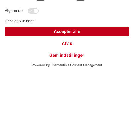
Generelt
Om os
Produkter
For fagpersonale
Følg os
Hero Global
Copyright © Hero 2026