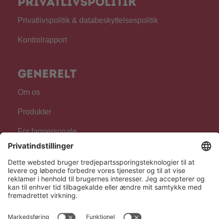
Privatlivspolitik
Privatlivspolitik & databeskyttelsespolitik
Kontrolrapport
Generelt
Om os
Produkter
For fagpersonale
Følg os