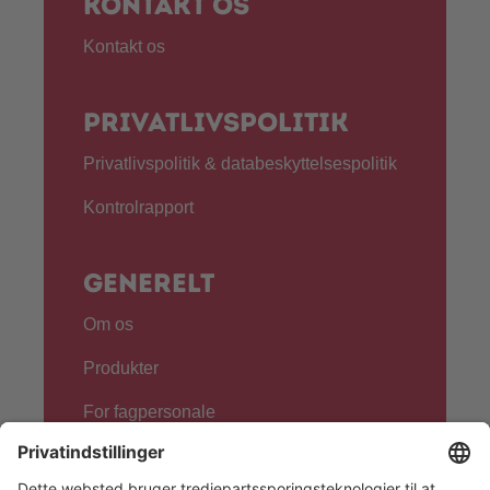
Kontakt os
Kontakt os
Privatlivspolitik
Privatlivspolitik & databeskyttelsespolitik
Kontrolrapport
Generelt
Om os
Produkter
For fagpersonale
Følg os