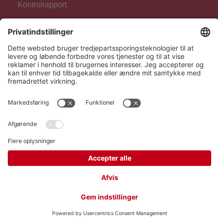
Kontrolrapport
Generelt
Om os
Produkter
For fagpersonale
Følg os
Hero Global
Copyright © Hero 2026