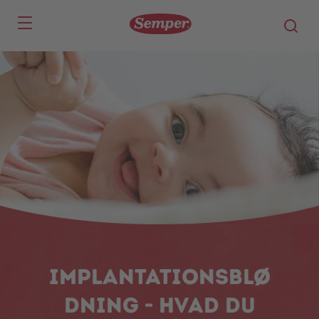
Skip to main content
Implantationsblø
dning - hvad du