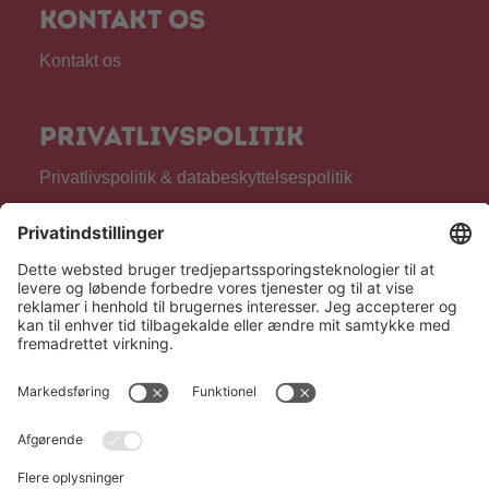
Kontakt os
Kontakt os
Privatlivspolitik
Privatlivspolitik & databeskyttelsespolitik
Kontrolrapport
Generelt
Om os
Produkter
For fagpersonale