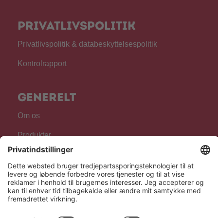
Privatlivspolitik
Privatlivspolitik & databeskyttelsespolitik
Kontrolrapport
Generelt
Om os
Produkter
For fagpersonale
Følg os