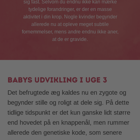
sig fast. Selvom du endnu ikke kan mærke
tydelige forandringer, er der en masse
aktivitet i din krop. Nogle kvinder begynder
allerede nu at opleve meget subtile
fornemmelser, mens andre endnu ikke aner,
at de er gravide.
Babys udvikling i uge 3
Det befrugtede æg kaldes nu en zygote og
begynder stille og roligt at dele sig. På dette
tidlige tidspunkt er det kun ganske lidt større
end hovedet på en knappenål, men rummer
allerede den genetiske kode, som senere