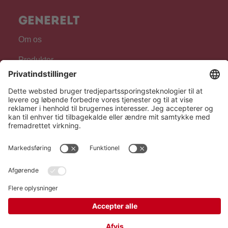
Generelt
Om os
Produkter
For fagpersonale
Følg os
Hero Global
Copyright © Hero 2026