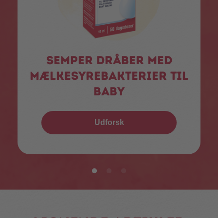
Semper dråber med
mælkesyrebakterier til
baby
Udforsk