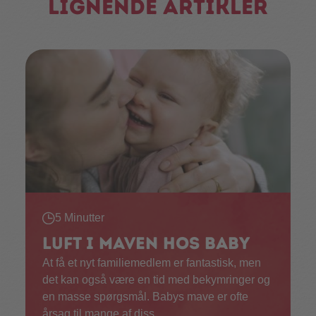
Lignende artikler
5 Minutter
Luft i maven hos baby
At få et nyt familiemedlem er fantastisk, men
det kan også være en tid med bekymringer og
en masse spørgsmål. Babys mave er ofte
årsag til mange af diss...